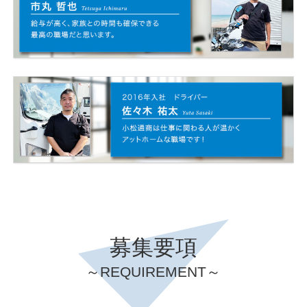
のですが、新しいことにチャレンジしたいとの想いから小松通商
に入社しました。
最初は経理部門からスタートし、覚えることが多くて大変だった
のですが、現在は業務全般に携わっています。
小松通商に入社を決めた理由は？
担当業務と1日の流れは？
前職で営業配送をしていたので、それを活かせる仕事がしたくて
主な担当業務は、配車業務と総務を担当しています。
応募しました。
1日の流れ
また、家族（妻と子供2人）がいるので、仕事とプライベートの
6時 車庫で始業点呼を行う
時間どちらも確保したいと思い、小松通商に入社を決めました。
8時 事務所に出社
午前 日々の請求業務の処理
担当業務と1日の流れは？
小松通商に入社を決めた理由は？
午後 翌日の配車業務
早朝より、入荷された荷物の仕分けと積み込みを行います。
19時 退社
もともと車の運転が大好きだったので、ドライバーの仕事をやり
その後、運行指示書に従って、配送業務を午後～夕方くらいまで
たいと思っていたときに見つけたのが小松通商でした。いくつか
行います。
嬉しかったことや大変だったことは？
の会社を調べたところ、他の会社と比べて休みも多く、帰宅の時
募集要項
また、朝が早いので、帰りの時間も比較的早く、残業などもほと
嬉しかったこと
間も早かったので、仕事とプライベートが両立できそうだと感じ
んどありません。
お客様のところに行って感謝されたことです。
て、入社を決めました。
～REQUIREMENT～
「いつも明るい笑顔で素晴らしい」と言ってもらえたことが特に
嬉しかったことや大変だったことは？
担当業務と1日の流れは？
嬉しかったです。