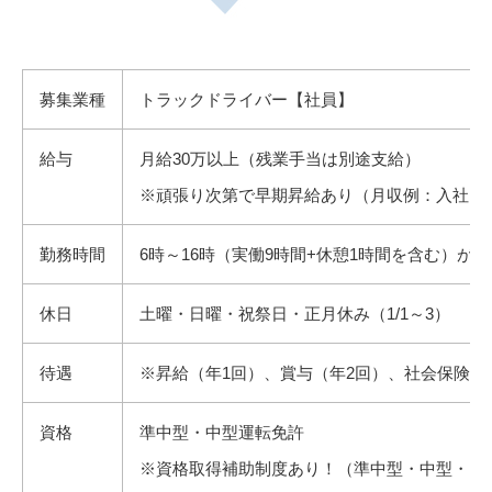
ベタですが、やはりお客様から感謝されることが一番嬉しいです
大変だったこと
朝、車庫を出発しセンターへ行き積み込みをします。
ね。
入社して5年間くらいは、決算月や年末の繁忙期に
それから、各配送先に向かって、現地で積み下ろし作業を行いま
荷物を届けた先で「ありがとうございます」と言っていただける
丸一日配車業務をこなしていて大変でした。
す。
ことが
全ての積み下ろし作業が終了したら会社に戻って、勤務終了とな
募集業種
トラックドライバー【社員】
仕事へのエネルギーになります。
職場の雰囲気や環境は？
ります。
大変だったことは、真夏に荷物の積み下ろしをすることですね。
アットホームな雰囲気で、社長を含めて何でも言い合えるので、
給与
月給30万以上（残業手当は別途支給）
嬉しかったことや大変だったことは？
良好なコミュニケーションがとれています。
職場の雰囲気や環境は？
また、不定期ですがレクレーションなども開催しています。
仕事で嬉しいことはお客様から、「ありがとうございます」「お
※頑張り次第で早期昇給あり（月収例：入社1年5ヵ月
ドライバー同士もとても仲が良いので、ストレスなく働くことが
千葉の鴨川、茨城のつくば、福島いわきなどに旅行に行ったこと
疲れ様でした」と声をかけていただくことです。何度か積み下ろ
できます。
もあります。
しに行っている会社では、顔も覚えて頂けて、「佐々木さん、今
勤務時間
6時～16時（実働9時間+休憩1時間を含む）が
配送中は基本的に一人なので、気兼ねなく働けるという点もとて
日もお疲れ様です」と缶コーヒーの差し入れをもらったこともあ
も気に入っています。
休みの日の過ごし方
ります。
社長や本社の社員さんたちも優しいので働きやすい職場です。
休日
土曜・日曜・祝祭日・正月休み（1/1～3）
休みの日は、近場でご飯を食べたり、買い物したり
大変だったことは特にありませんが、重い荷物で個数が多いとき
基本的には外に出てお酒を飲むことが多いです。
は疲れることもあります。でも、仕事をしながら筋トレができる
休みの日の過ごし方
お酒は、ビールが飲めないのでウイスキーやワイン、ハイボール
と思えば一石二鳥です。
待遇
※昇給（年1回）、賞与（年2回）、社会保険完
バイクが好きなので、休みの日はほとんどバイクをイジっている
などをよく飲んでいます。
か、ツーリングをしています。
職場の雰囲気や環境は？
お酒はわりと強くて、父親と飲むと2人でワイン5本くらい空ける
資格
準中型・中型運転免許
この前、KAWASAKIの新しい大型バイクを買ったので、今はその
こともあります（笑）
社長をはじめ、本社のスタッフさんや、他のドライバーさんも温
愛車でツーリングすることが多いです。
※資格取得補助制度あり！（準中型・中型・フ
3日以上の長期休みは、旅行にいくことが多いです。
かい人が多く、情報交換などをしながら、アットホームな雰囲気