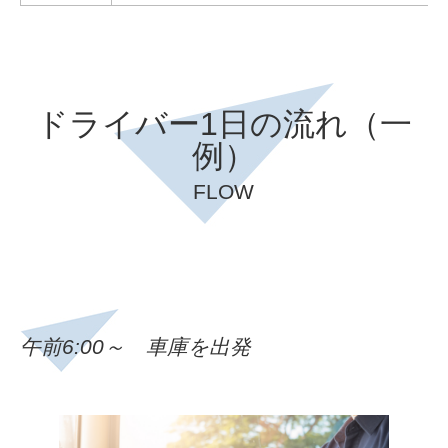
で過ごしやすい職場です。
就職活動中の方へのメッセージ
お仕事を探している方へのメッセージ
運転が好きな方や体力に自信がある方には、ピッタリの職場です
休みの日の過ごし方
運送会社は３Kの仕事で、やりたい人が少ないかもしれないけど
ので
実際は
「小松通商に入って良かった」
と言ってくれる人が多いで
YouTubeを見ていることが多いですね（笑）特にLUNA SEAが好
ぜひ当てはまる方は一緒に働きましょう！
す。
きなので、ライブにもよく行きます。もしLUNA SEA好きな方が
ドライバー1日の流れ（一
給与面も
土日祝も休みで30万円
と、業界の中でも高水準です。
いたら、一緒に盛り上がりましょう！
プライベートな時間も確保しやすいのでオススメです。
例）
お仕事を探している方へのメッセージ
また、小松通商は離職率も低いので、
長期的に安定してお仕事をしたい方にはピッタリだと思います。
FLOW
運転が好きな方や体力に自信がある方には、ピッタリの職場です
配送の仕事をやりたいのであれば、ぜひご応募してきてください
ので
ね。
ぜひ当てはまる方は一緒に働きましょう！
一緒に働けることを楽しみにしています。
午前6:00～ 車庫を出発